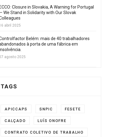
ECCO: Closure in Slovakia, A Warning for Portugal
— We Stand in Solidarity with Our Slovak
Colleagues
16 abril 2025
Controlfactor Belém: mais de 40 trabalhadores
abandonados à porta de uma fábrica em
insolvência.
07 agosto 2025
TAGS
APICCAPS
SNPIC
FESETE
CALÇADO
LUÍS ONOFRE
CONTRATO COLETIVO DE TRABALHO