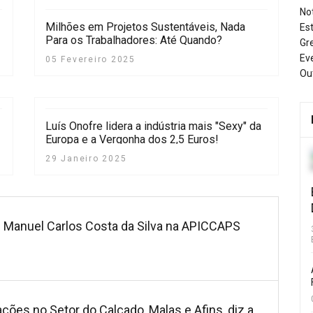
No
Milhões em Projetos Sustentáveis, Nada
Es
Para os Trabalhadores: Até Quando?
Gr
Ev
05 Fevereiro 2025
Ou
Luís Onofre lidera a indústria mais "Sexy" da
Europa e a Vergonha dos 2,5 Euros!
Realidade do setor do Calçado, Marroquinaria
29 Janeiro 2025
e Afins.
e Manuel Carlos Costa da Silva na APICCAPS
ções no Setor do Calçado, Malas e Afins, diz a