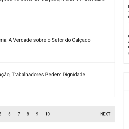
ria: A Verdade sobre o Setor do Calçado
vação, Trabalhadores Pedem Dignidade
5
6
7
8
9
10
NEXT