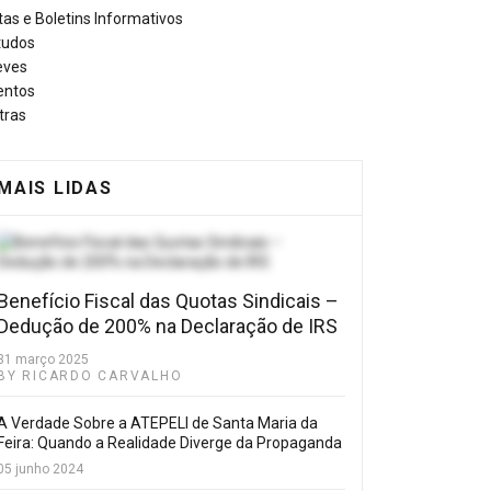
tas e Boletins Informativos
tudos
eves
entos
tras
MAIS LIDAS
Benefício Fiscal das Quotas Sindicais –
Dedução de 200% na Declaração de IRS
31 março 2025
BY RICARDO CARVALHO
A Verdade Sobre a ATEPELI de Santa Maria da
Feira: Quando a Realidade Diverge da Propaganda
05 junho 2024