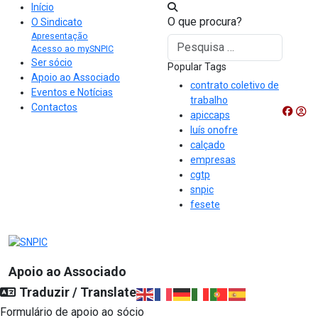
Início
O que procura?
O Sindicato
Apresentação
Pesquisar
Acesso ao mySNPIC
Ser sócio
Popular Tags
Apoio ao Associado
contrato coletivo de
Eventos e Notícias
trabalho
Contactos
apiccaps
luís onofre
calçado
empresas
cgtp
snpic
fesete
Apoio ao Associado
Traduzir / Translate
Formulário de apoio ao sócio