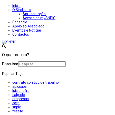
Início
O Sindicato
Apresentação
Acesso ao mySNPIC
Ser sócio
Apoio ao Associado
Eventos e Notícias
Contactos
O que procura?
Pesquisar
Popular Tags
contrato coletivo de trabalho
apiccaps
luís onofre
calçado
empresas
cgtp
snpic
fesete