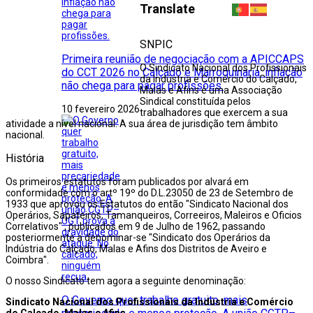
Translate
SNPIC
Primeira reunião de negociação com a APICCAPS
O Sindicato Nacional dos Profissionais
do CCT 2026 no Calçado e Marroquinaria: inflação
da Indústria e Comércio do Calçado,
não chega para pagar profissões.
Malas e Afins é uma Associação
Sindical constituída pelos
10 fevereiro 2026
trabalhadores que exercem a sua
atividade a nível nacional. A sua área de jurisdição tem âmbito
nacional.
História
Os primeiros estatutos foram publicados por alvará em
conformidade com o artº 19º do D.L.23050 de 23 de Setembro de
1933 que aprovou os Estatutos do então "Sindicato Nacional dos
Operários, Sapateiros, Tamanqueiros, Correeiros, Maleiros e Oficios
Correlativos" , publicados em 9 de Julho de 1962, passando
posteriormente a denominar-se "Sindicato dos Operários da
Indústria do Calçado, Malas e Afins dos Distritos de Aveiro e
Coimbra".
O nosso Sindicato tem agora a seguinte denominação:
O Governo quer trabalho gratuito, mais
Sindicato Nacional dos Profissionais da Indústria e Comércio
do Calçado, Malas e Afins