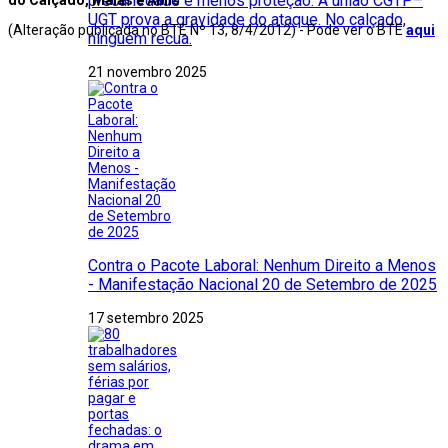
precariedade e menos proteção. A união CGTP–
UGT prova a gravidade do ataque. No calçado,
(Alteração publicada no BTE Nº 13, 8/4/2012) - Pode ver o BTE
aqui
ninguém recua.
21 novembro 2025
Contra o Pacote Laboral: Nenhum Direito a Menos
- Manifestação Nacional 20 de Setembro de 2025
17 setembro 2025