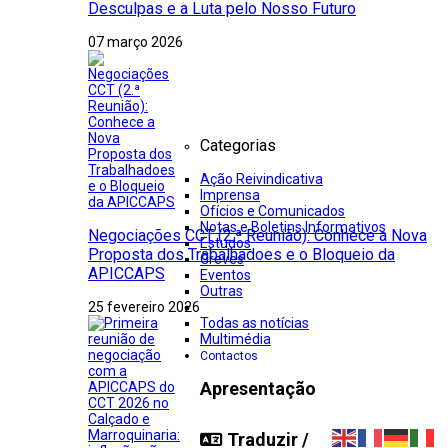
Desculpas e a Luta pelo Nosso Futuro
07 março 2026
Categorias
Ação Reivindicativa
Imprensa
Ofícios e Comunicados
Notas e Boletins Informativos
Negociações CCT (2.ª Reunião): Conhece a Nova
Estudos
Proposta dos Trabalhadoes e o Bloqueio da
Greves
APICCAPS
Eventos
Outras
25 fevereiro 2026
Todas as notícias
Multimédia
Contactos
Apresentação
Traduzir /